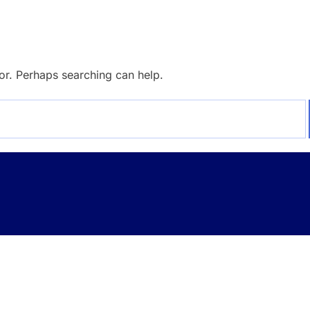
for. Perhaps searching can help.