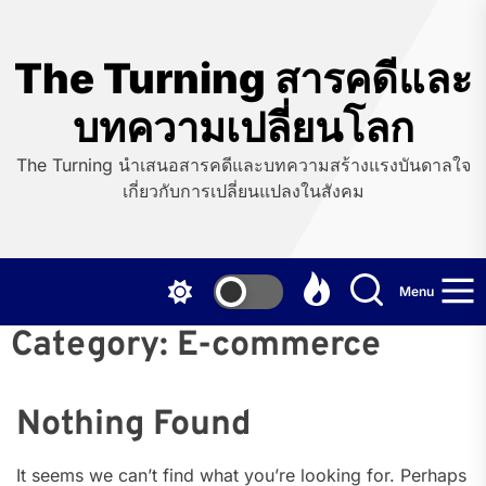
Skip
to
the
The Turning สารคดีและ
content
บทความเปลี่ยนโลก
The Turning นำเสนอสารคดีและบทความสร้างแรงบันดาลใจ
เกี่ยวกับการเปลี่ยนแปลงในสังคม
Menu
Category:
E-commerce
Nothing Found
It seems we can’t find what you’re looking for. Perhaps