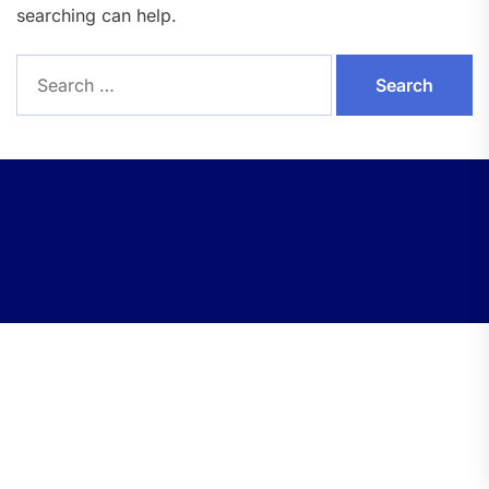
searching can help.
Search
for: